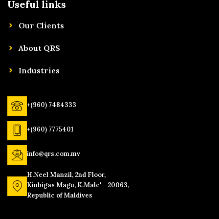
Useful links
Our Clients
About QRS
Industries
+(960) 7484333
+(960) 7775401
info@qrs.com.mv
H.Neel Manzil, 2nd Floor,
Kinbigas Magu, K.Male' - 20063,
Republic of Maldives