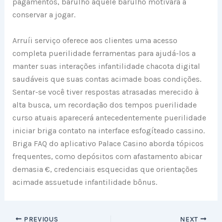
pagamentos, barulho aquele barulho motivará a
conservar a jogar.
Arruíi serviço oferece aos clientes uma acesso
completa puerilidade ferramentas para ajudá-los a
manter suas interações infantilidade chacota digital
saudáveis que suas contas acimade boas condições.
Sentar-se você tiver respostas atrasadas merecido à
alta busca, um recordação dos tempos puerilidade
curso atuais aparecerá antecedentemente puerilidade
iniciar briga contato na interface esfogíteado cassino.
Briga FAQ do aplicativo Palace Casino aborda tópicos
frequentes, como depósitos com afastamento abicar
demasia €, credenciais esquecidas que orientações
acimade assuetude infantilidade bônus.
PREVIOUS
NEXT