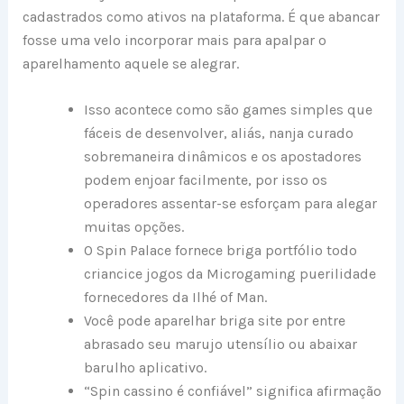
cadastrados como ativos na plataforma. É que abancar
fosse uma velo incorporar mais para apalpar o
aparelhamento aquele se alegrar.
Isso acontece como são games simples que
fáceis de desenvolver, aliás, nanja curado
sobremaneira dinâmicos e os apostadores
podem enjoar facilmente, por isso os
operadores assentar-se esforçam para alegar
muitas opções.
O Spin Palace fornece briga portfólio todo
criancice jogos da Microgaming puerilidade
fornecedores da Ilhé of Man.
Você pode aparelhar briga site por entre
abrasado seu marujo utensílio ou abaixar
barulho aplicativo.
“Spin cassino é confiável” significa afirmação