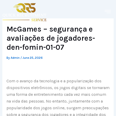
Skip
to
content
McGames – segurança e
avaliações de jogadores-
den-fomin-01-07
By
Admin
/
June 25, 2026
Com o avanço da tecnologia e a popularização dos
dispositivos eletrônicos, os jogos digitais se tornaram
uma forma de entretenimento cada vez mais comum
na vida das pessoas. No entanto, juntamente com a
popularidade dos jogos online, surgem preocupações
sobre a segurança dos jogadores e a integridade dos