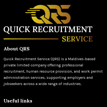
About QRS
Quick Recruitment Service (QRS) is a Maldives-based
private limited company offering professional
recruitment, human resource provision, and work permit
administration services, supporting employers and
jobseekers across a wide range of industries.
Useful links