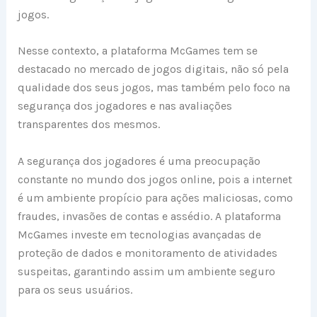
jogos.
Nesse contexto, a plataforma McGames tem se
destacado no mercado de jogos digitais, não só pela
qualidade dos seus jogos, mas também pelo foco na
segurança dos jogadores e nas avaliações
transparentes dos mesmos.
A segurança dos jogadores é uma preocupação
constante no mundo dos jogos online, pois a internet
é um ambiente propício para ações maliciosas, como
fraudes, invasões de contas e assédio. A plataforma
McGames investe em tecnologias avançadas de
proteção de dados e monitoramento de atividades
suspeitas, garantindo assim um ambiente seguro
para os seus usuários.