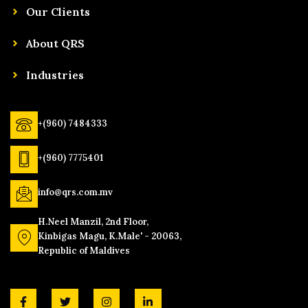
Our Clients
About QRS
Industries
+(960) 7484333
+(960) 7775401
info@qrs.com.mv
H.Neel Manzil, 2nd Floor,
Kinbigas Magu, K.Male' - 20063,
Republic of Maldives
F
T
I
L
a
w
n
i