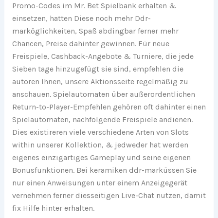
Promo-Codes im Mr. Bet Spielbank erhalten &
einsetzen, hatten Diese noch mehr Ddr-
marköglichkeiten, Spaß abdingbar ferner mehr
Chancen, Preise dahinter gewinnen. Für neue
Freispiele, Cashback-Angebote & Turniere, die jede
Sieben tage hinzugefügt sie sind, empfehlen die
autoren Ihnen, unsere Aktionsseite regelmäßig zu
anschauen. Spielautomaten über außerordentlichen
Return-to-Player-Empfehlen gehören oft dahinter einen
Spielautomaten, nachfolgende Freispiele andienen.
Dies existireren viele verschiedene Arten von Slots
within unserer Kollektion, & jedweder hat werden
eigenes einzigartiges Gameplay und seine eigenen
Bonusfunktionen. Bei keramiken ddr-marküssen Sie
nur einen Anweisungen unter einem Anzeigegerät
vernehmen ferner diesseitigen Live-Chat nutzen, damit
fix Hilfe hinter erhalten.