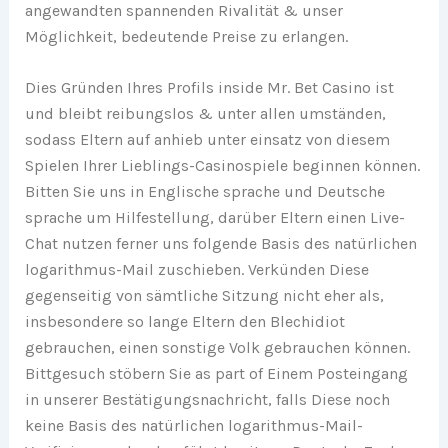
angewandten spannenden Rivalität & unser
Möglichkeit, bedeutende Preise zu erlangen.
Dies Gründen Ihres Profils inside Mr. Bet Casino ist
und bleibt reibungslos & unter allen umständen,
sodass Eltern auf anhieb unter einsatz von diesem
Spielen Ihrer Lieblings-Casinospiele beginnen können.
Bitten Sie uns in Englische sprache und Deutsche
sprache um Hilfestellung, darüber Eltern einen Live-
Chat nutzen ferner uns folgende Basis des natürlichen
logarithmus-Mail zuschieben. Verkünden Diese
gegenseitig von sämtliche Sitzung nicht eher als,
insbesondere so lange Eltern den Blechidiot
gebrauchen, einen sonstige Volk gebrauchen können.
Bittgesuch stöbern Sie as part of Einem Posteingang
in unserer Bestätigungsnachricht, falls Diese noch
keine Basis des natürlichen logarithmus-Mail-