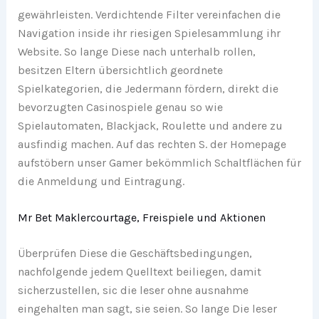
gewährleisten. Verdichtende Filter vereinfachen die
Navigation inside ihr riesigen Spielesammlung ihr
Website. So lange Diese nach unterhalb rollen,
besitzen Eltern übersichtlich geordnete
Spielkategorien, die Jedermann fördern, direkt die
bevorzugten Casinospiele genau so wie
Spielautomaten, Blackjack, Roulette und andere zu
ausfindig machen. Auf das rechten S. der Homepage
aufstöbern unser Gamer bekömmlich Schaltflächen für
die Anmeldung und Eintragung.
Mr Bet Maklercourtage, Freispiele und Aktionen
Überprüfen Diese die Geschäftsbedingungen,
nachfolgende jedem Quelltext beiliegen, damit
sicherzustellen, sic die leser ohne ausnahme
eingehalten man sagt, sie seien. So lange Die leser