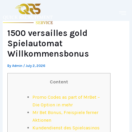
Skip
to
content
1500 versailles gold
Spielautomat
Willkommensbonus
By
Admin
/
July 2, 2026
Content
Promo Codes as part of MrBet –
Die Option in mehr
Mr Bet Bonus, Freispiele ferner
Aktionen
Kundendienst des Spielcasinos