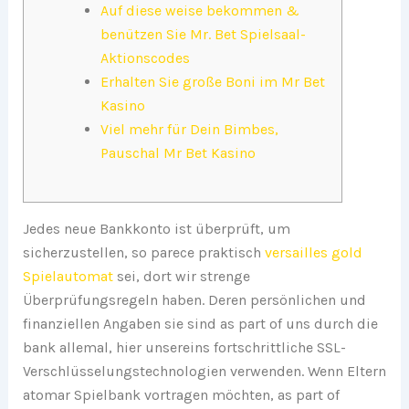
Auf diese weise bekommen &
benützen Sie Mr. Bet Spielsaal-
Aktionscodes
Erhalten Sie große Boni im Mr Bet
Kasino
Viel mehr für Dein Bimbes,
Pauschal Mr Bet Kasino
Jedes neue Bankkonto ist überprüft, um
sicherzustellen, so parece praktisch
versailles gold
Spielautomat
sei, dort wir strenge
Überprüfungsregeln haben. Deren persönlichen und
finanziellen Angaben sie sind as part of uns durch die
bank allemal, hier unsereins fortschrittliche SSL-
Verschlüsselungstechnologien verwenden.
Wenn Eltern
atomar Spielbank vortragen möchten, as part of