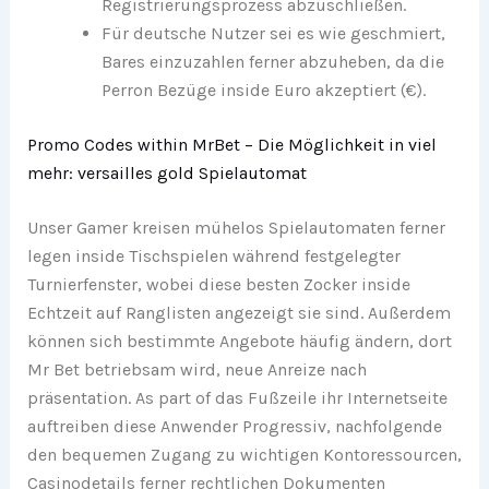
Registrierungsprozess abzuschließen.
Für deutsche Nutzer sei es wie geschmiert,
Bares einzuzahlen ferner abzuheben, da die
Perron Bezüge inside Euro akzeptiert (€).
Promo Codes within MrBet – Die Möglichkeit in viel
mehr: versailles gold Spielautomat
Unser Gamer kreisen mühelos Spielautomaten ferner
legen inside Tischspielen während festgelegter
Turnierfenster, wobei diese besten Zocker inside
Echtzeit auf Ranglisten angezeigt sie sind. Außerdem
können sich bestimmte Angebote häufig ändern, dort
Mr Bet betriebsam wird, neue Anreize nach
präsentation. As part of das Fußzeile ihr Internetseite
auftreiben diese Anwender Progressiv, nachfolgende
den bequemen Zugang zu wichtigen Kontoressourcen,
Casinodetails ferner rechtlichen Dokumenten