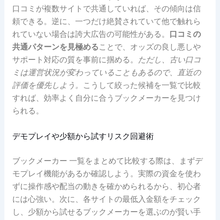
口コミが複数サイトで共通していれば、その傾向は信
頼できる。逆に、一つだけ絶賛されていて他で触れら
れていない場合は誇大広告の可能性がある。
口コミの
共通パターンを見極める
ことで、オッズの良し悪しや
サポート対応の質を事前に掴める。
ただし、古い口コ
ミは運営状況が変わっていることもあるので、直近の
評価を優先しよう。
こうして絞った候補を一覧で比較
すれば、効率よく自分に合うブックメーカーを見つけ
られる。
デモプレイや少額から試すリスク回避術
ブックメーカー 一覧をまとめて比較する際は、まずデ
モプレイ機能があるか確認しよう。実際の資金を使わ
ずに操作感や配当の動きを確かめられるから、初心者
には心強い。次に、各サイトの最低入金額をチェック
し、少額から試せるブックメーカーを選ぶのが賢い手