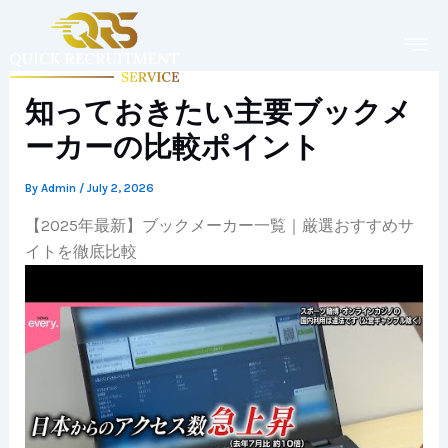
Skip
to
content
知っておきたい主要ブックメ
ーカーの比較ポイント
By
Admin
/
July 2, 2026
【2025年最新】ブックメーカー一覧｜厳選おすすめサ
イトを徹底比較