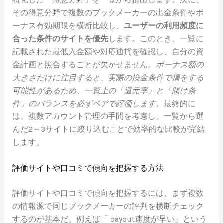
その得意分野で複数のブックメーカーの出金条件やボ
ーナス有効期限を横断比較し、
ユーザーの利用頻度に
合った条件のサイトを優先
します。このとき、一覧に
記載された最低入金額や対応通貨を確認し、自分の資
金計画と照合することが欠かせません。
ボーナス額の
大きさだけに注目すると、実際の換金条件で損をする
可能性があるため、一覧上の「還元率」と「賭け条
件」のバランスを必ずペアで評価します。
最終的に
は、複数アカウント管理の手間を考慮し、一覧から選
んだ2～3サイトに絞り込むことで効率的な比較が完結
します。
評価サイトや口コミで傾向を把握する方法
評価サイトや口コミで傾向を把握するには、まず複数
の情報源で同じブックメーカーの評判を横断チェック
するのが基本だ。例えば「 payout速度が早い」という