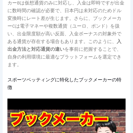
カーBは仮想通貨のみに対応し、入金は即時ですが出金
に数時間の確認が必要で、日本円は未対応のためドル
変換時にレート差が生じます。さらに、ブックメーカ
ーCは電子マネーや複数通貨（ユーロ、ポンド）を扱
い、出金限度額が高い反面、入金ボーナスの対象外で
ある通貨が存在する場合もあります。このように、
入
出金方法と対応通貨の違い
を事前に把握することで、
自身の利用環境に最適なプラットフォームを選定でき
ます。
スポーツベッティングに特化したブックメーカーの特
徴