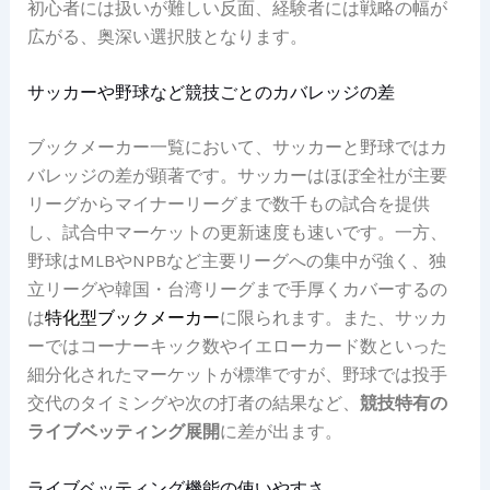
初心者には扱いが難しい反面、経験者には戦略の幅が
広がる、奥深い選択肢となります。
サッカーや野球など競技ごとのカバレッジの差
ブックメーカー一覧において、サッカーと野球ではカ
バレッジの差が顕著です。サッカーはほぼ全社が主要
リーグからマイナーリーグまで数千もの試合を提供
し、試合中マーケットの更新速度も速いです。一方、
野球はMLBやNPBなど主要リーグへの集中が強く、独
立リーグや韓国・台湾リーグまで手厚くカバーするの
は
特化型ブックメーカー
に限られます。また、サッカ
ーではコーナーキック数やイエローカード数といった
細分化されたマーケットが標準ですが、野球では投手
交代のタイミングや次の打者の結果など、
競技特有の
ライブベッティング展開
に差が出ます。
ライブベッティング機能の使いやすさ