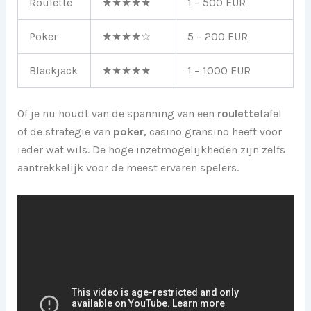
Roulette
★★★★★
1 – 500 EUR
Poker
★★★★☆
5 – 200 EUR
Blackjack
★★★★★
1 – 1000 EUR
Of je nu houdt van de spanning van een
roulette
tafel
of de strategie van
poker
, casino gransino heeft voor
ieder wat wils. De hoge inzetmogelijkheden zijn zelfs
aantrekkelijk voor de meest ervaren spelers.