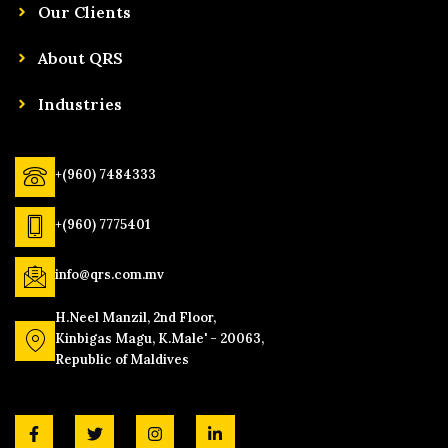
Our Clients
About QRS
Industries
+(960) 7484333
+(960) 7775401
info@qrs.com.mv
H.Neel Manzil, 2nd Floor,
Kinbigas Magu, K.Male' - 20063,
Republic of Maldives
F
T
I
L
a
w
n
i