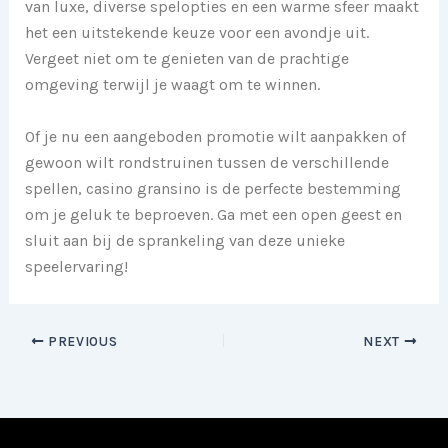
van luxe, diverse spelopties en een warme sfeer maakt
het een uitstekende keuze voor een avondje uit.
Vergeet niet om te genieten van de prachtige
omgeving terwijl je waagt om te winnen.
Of je nu een aangeboden promotie wilt aanpakken of
gewoon wilt rondstruinen tussen de verschillende
spellen, casino gransino is de perfecte bestemming
om je geluk te beproeven. Ga met een open geest en
sluit aan bij de sprankeling van deze unieke
speelervaring!
PREVIOUS
NEXT