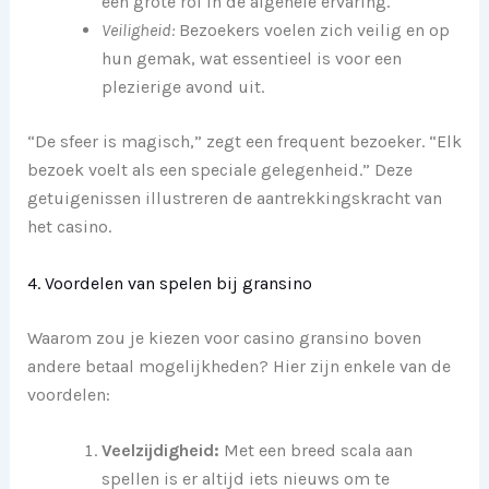
een grote rol in de algehele ervaring.
Veiligheid:
Bezoekers voelen zich veilig en op
hun gemak, wat essentieel is voor een
plezierige avond uit.
“De sfeer is magisch,” zegt een frequent bezoeker. “Elk
bezoek voelt als een speciale gelegenheid.” Deze
getuigenissen illustreren de aantrekkingskracht van
het casino.
4. Voordelen van spelen bij gransino
Waarom zou je kiezen voor casino gransino boven
andere betaal mogelijkheden? Hier zijn enkele van de
voordelen:
Veelzijdigheid:
Met een breed scala aan
spellen is er altijd iets nieuws om te