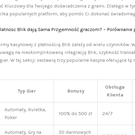
yć kluczowy dla Twojego doświadczenia z grami. Dlatego w ty
lka popularnych platform, aby pomóc Ci dokonać świadome
Platnosc Blik dają Sama Przyjemność graczom? – Porównanie 
rmy kasynowej z płatnością Blik zależy od wielu czynników. W
uwagę na nieskomplikowaną integrację Blik, szybkość transak
ier. W tej sekcji zestawię trzy popularne kasyna oferujące tę
Obsługa
Typ Gier
Bonusy
Klienta
Automaty, Ruletka,
100% do 500 zł
24/7
Poker
Automaty, Gry na
50 darmowych