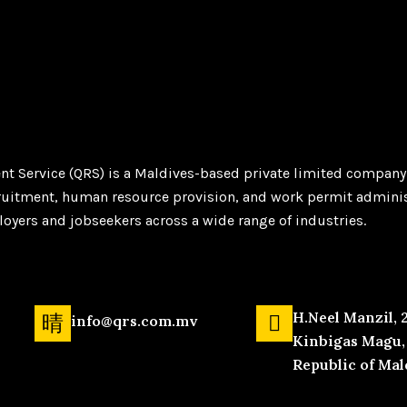
t Service (QRS) is a Maldives-based private limited company
ruitment, human resource provision, and work permit adminis
yers and jobseekers across a wide range of industries.
H.Neel Manzil, 
info@qrs.com.mv
Kinbigas Magu, 
Republic of Mal