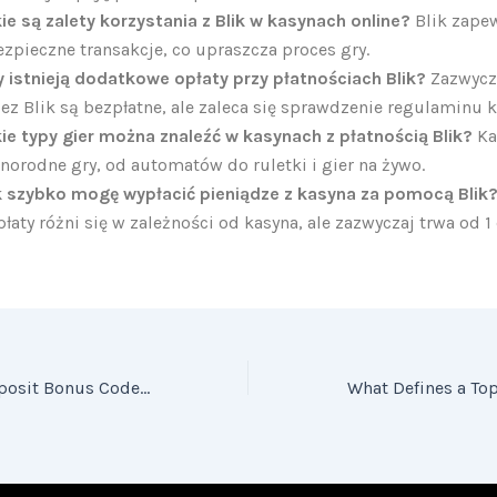
ie są zalety korzystania z Blik w kasynach online?
Blik zape
ezpieczne transakcje, co upraszcza proces gry.
y istnieją dodatkowe opłaty przy płatnościach Blik?
Zazwycza
ez Blik są bezpłatne, ale zaleca się sprawdzenie regulaminu k
ie typy gier można znaleźć w kasynach z płatnością Blik?
Ka
norodne gry, od automatów do ruletki i gier na żywo.
k szybko mogę wypłacić pieniądze z kasyna za pomocą Blik
łaty różni się w zależności od kasyna, ale zazwyczaj trwa od 1 
Axe Casino No Deposit Bonus Code: Your Ultimate Guide