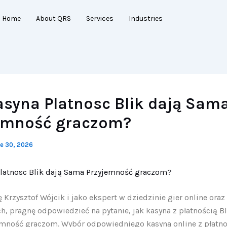
Home
About QRS
Services
Industries
asyna Platnosc Blik dają Sam
emność graczom?
e 30, 2026
Platnosc Blik dają Sama Przyjemność graczom?
Krzysztof Wójcik i jako ekspert w dziedzinie gier online oraz
h, pragnę odpowiedzieć na pytanie, jak kasyna z płatnością Bl
mność graczom. Wybór odpowiedniego kasyna online z płatno