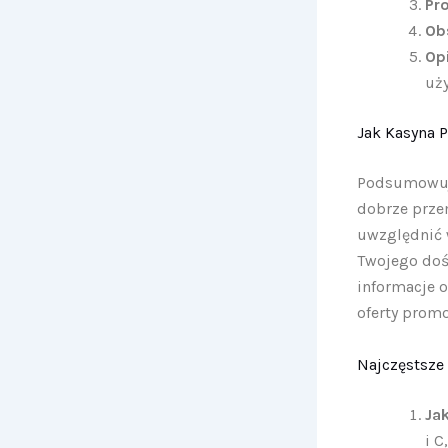
Pr
Ob
Opi
uż
Jak Kasyna 
Podsumowują
dobrze przem
uwzględnić w
Twojego doś
informacje o
oferty promo
Najczęstsze 
Ja
i C