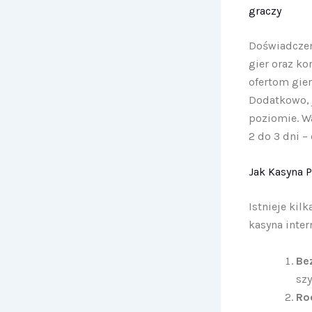
graczy
Doświadczeni
gier oraz ko
ofertom gie
Dodatkowo, j
poziomie. Wa
2 do 3 dni –
Jak Kasyna 
Istnieje ki
kasyna inter
Be
szy
Rod