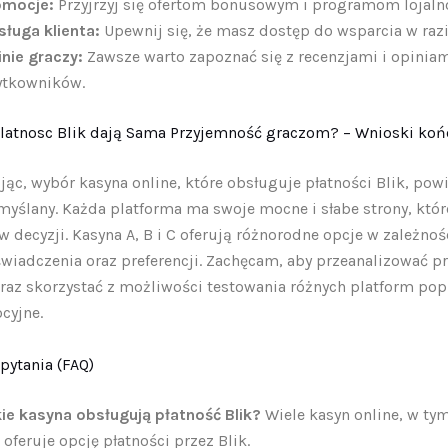
omocje:
Przyjrzyj się ofertom bonusowym i programom lojal
sługa klienta:
Upewnij się, że masz dostęp do wsparcia w razi
nie graczy:
Zawsze warto zapoznać się z recenzjami i opiniam
ytkowników.
Platnosc Blik dają Sama Przyjemność graczom? – Wnioski ko
c, wybór kasyna online, które obsługuje płatności Blik, pow
yślany. Każda platforma ma swoje mocne i słabe strony, któr
 decyzji. Kasyna A, B i C oferują różnorodne opcje w zależnoś
wiadczenia oraz preferencji. Zachęcam, aby przeanalizować p
raz skorzystać z możliwości testowania różnych platform pop
cyjne.
pytania (FAQ)
kie kasyna obsługują płatność Blik?
Wiele kasyn online, w tym
, oferuje opcję płatności przez Blik.