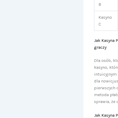
B
Kasyno
C
Jak Kasyna 
graczy
Dla osób, kt
kasyno, któr
intuicyjnym
dla nowicjus
pierwszych d
metoda płatn
sprawia, że 
Jak Kasyna 