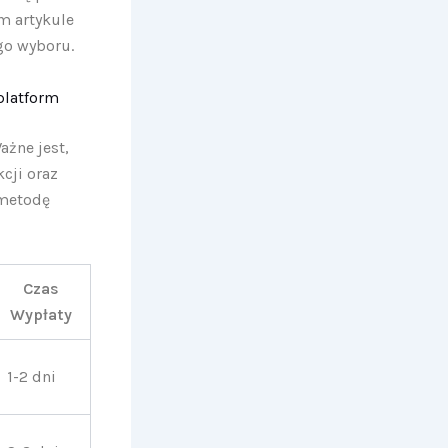
m artykule
go wyboru.
platform
ażne jest,
cji oraz
 metodę
Czas
Wypłaty
1-2 dni