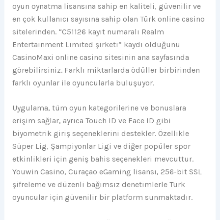
oyun oynatma lisansına sahip en kaliteli, güvenilir ve
en çok kullanıcı sayısına sahip olan Türk online casino
sitelerinden. “C51126 kayıt numaralı Realm
Entertainment Limited şirketi” kaydı olduğunu
CasinoMaxi online casino sitesinin ana sayfasında
görebilirsiniz. Farklı miktarlarda ödüller birbirinden
farklı oyunlar ile oyuncularla buluşuyor.
Uygulama, tüm oyun kategorilerine ve bonuslara
erişim sağlar, ayrıca Touch ID ve Face ID gibi
biyometrik giriş seçeneklerini destekler. Özellikle
Süper Lig, Şampiyonlar Ligi ve diğer popüler spor
etkinlikleri için geniş bahis seçenekleri mevcuttur.
Youwin Casino, Curaçao eGaming lisansı, 256-bit SSL
şifreleme ve düzenli bağımsız denetimlerle Türk
oyuncular için güvenilir bir platform sunmaktadır.