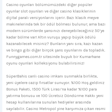
Casino oyunları bölümümüzdeki diğer popüler
oyunlar slot oyunları ve diğer casino klasiklerinin
dijital paralı versiyonlarını içerir. Bazı klasik meyve
makinelerinda tek bir ödül bölmesi bulunur; ama bazı
modern sürümlerde şansınızı deneyebileceğiniz 50’ye
kadar bölme var! Altın vuruşu yapıp büyük ödülü
kazanabilecek misiniz? Bunların yanı sıra, kazı kazan
ve bingo gibi diğer birçok şans oyunlarını da topladık.
Funnygames.com.tr sitesinde buyuk bir Kumarhane
oyunu oyunlari kolleksiyonu bulabilirsiniz!
SüperBahis canlı casino imkanı sunmakla birlikte,
yeni üyelere cazip fırsatlar sunuyor. %100 Hoş geldiniz
Bonus Paketi, 1500 Türk Lirası’na kadar %100 para
yatırma bonusu ve 100 Ücretsiz Döndürme Hakkı yeni
hesap kullanılarına sunulan hediyeler arasında
sayılabilir. Casino Metropol yine karşımıza çıkan resmi