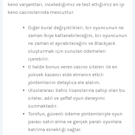
keno varyantları, incelediğimiz ve test ettiğimiz en iyi
keno casinolarında mevcuttur.
Diğer kural değişiklikleri, bir oyuncunun ne
zaman İkiye katlanabileceğini, bir oyuncunun
ne zaman el ayırabileceğini ve Blackjack
oluşturmak için sunulan ödemeleri
içerebilir.
O halde bonus veren casino siteleri ile en
yüksek kazancı elde etmenin etkili
yöntemlerini detaylıca ele alalım.
Uluslararası bahis lisanslarına sahip olan bu
siteler, adil ve şeffaf oyun deneyimi
sunmaktadır.
Torofun, güvenli ödeme yöntemleriyle oyun
parası satın alma ve gerçek paralı oyunlara
katılma esnekliği sağlar.