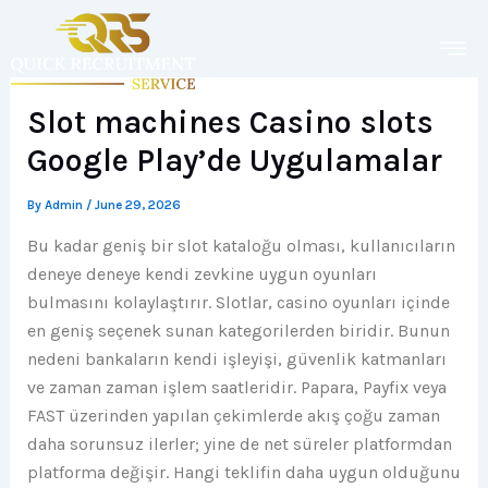
Skip
to
content
Slot machines Casino slots
Google Play’de Uygulamalar
By
Admin
/
June 29, 2026
Bu kadar geniş bir slot kataloğu olması, kullanıcıların
deneye deneye kendi zevkine uygun oyunları
bulmasını kolaylaştırır. Slotlar, casino oyunları içinde
en geniş seçenek sunan kategorilerden biridir. Bunun
nedeni bankaların kendi işleyişi, güvenlik katmanları
ve zaman zaman işlem saatleridir. Papara, Payfix veya
FAST üzerinden yapılan çekimlerde akış çoğu zaman
daha sorunsuz ilerler; yine de net süreler platformdan
platforma değişir. Hangi teklifin daha uygun olduğunu