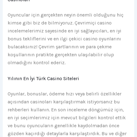
Oyuncular için gerçekten neyin önemli olduğunu hiç
kimse gibi biz de bilmiyoruz. Çevrimiçi casino
incelemelerimiz sayesinde en iyi sağlayıcıları, en iyi
bonus tekliflerini ve en ilgi çekici casino oyunlarını
bulacaksınız! Çevrim şartlarının ve para çekme
koşullarının pratikte gerçekten ulaşılabilir olup
olmadığını kontrol ederiz.
Yılının En İyi Türk Casino Siteleri
Oyunlar, bonuslar, ödeme hızı veya belirli özellikler
açısından casinoları karşılaştırmak istiyorsanız bu
rehberleri kullanın. En son inceleme döngümüz için,
en iyi seçimlerimiz için mevcut bilgileri kontrol ettik
ve bunu oyuncuların genellikle kaydolmadan önce
gözden kaçırdığı detaylarla karşılaştırdık. Bu ve diğer