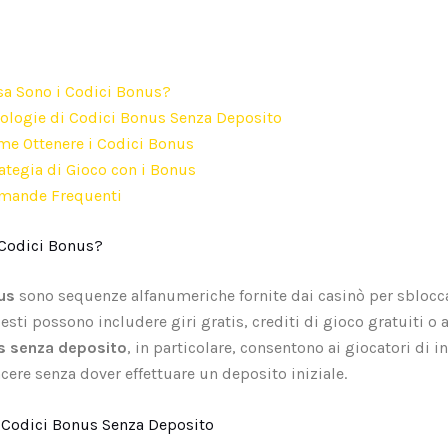
sa Sono i Codici Bonus?
ologie di Codici Bonus Senza Deposito
me Ottenere i Codici Bonus
ategia di Gioco con i Bonus
mande Frequenti
 Codici Bonus?
us
sono sequenze alfanumeriche fornite dai casinò per sblocc
esti possono includere giri gratis, crediti di gioco gratuiti o a
s senza deposito
, in particolare, consentono ai giocatori di in
ncere senza dover effettuare un deposito iniziale.
i Codici Bonus Senza Deposito