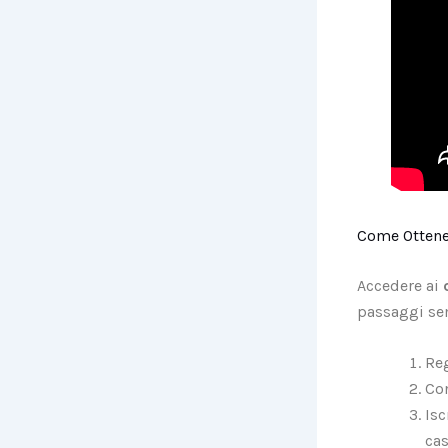
Come Ottene
Accedere ai
passaggi se
Reg
Con
Isc
cas