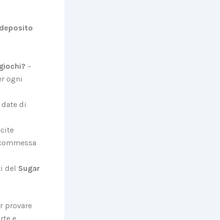
 deposito
 giochi?
–
er ogni
 date di
cite
 scommessa
ti del
Sugar
r provare
rte e