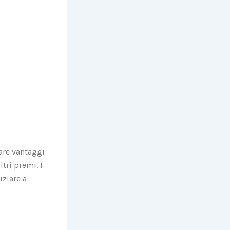
are vantaggi
ltri premi. I
iziare a