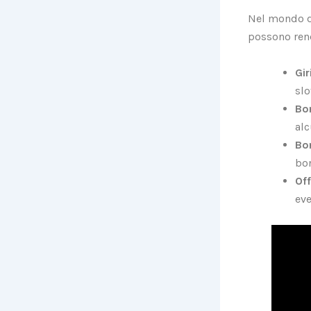
Nel mondo 
possono rend
Gir
slo
Bo
alc
Bo
bon
Off
eve