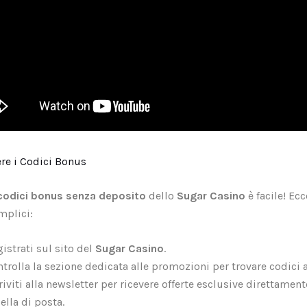
re i Codici Bonus
codici bonus senza deposito
dello
Sugar Casino
è facile! Ec
mplici:
istrati sul sito del
Sugar Casino
.
trolla la sezione dedicata alle promozioni per trovare codici at
riviti alla newsletter per ricevere offerte esclusive direttament
ella di posta.