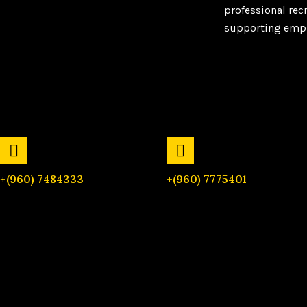
professional rec
supporting emplo
+(960) 7484333
+(960) 7775401