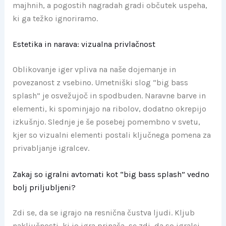
majhnih, a pogostih nagradah gradi občutek uspeha,
ki ga težko ignoriramo.
Estetika in narava: vizualna privlačnost
Oblikovanje iger vpliva na naše dojemanje in
povezanost z vsebino. Umetniški slog “big bass
splash” je osvežujoč in spodbuden. Naravne barve in
elementi, ki spominjajo na ribolov, dodatno okrepijo
izkušnjo. Slednje je še posebej pomembno v svetu,
kjer so vizualni elementi postali ključnega pomena za
privabljanje igralcev.
Zakaj so igralni avtomati kot “big bass splash” vedno
bolj priljubljeni?
Zdi se, da se igrajo na resnična čustva ljudi. Kljub
naključnosti, ki jo igra prinaša, se zdi, da so igralci