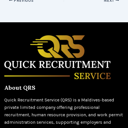
PREVIOUS
NEXT
About QRS
Quick Recruitment Service (QRS) is a Maldives-based
private limited company offering professional
recruitment, human resource provision, and work permit
administration services, supporting employers and