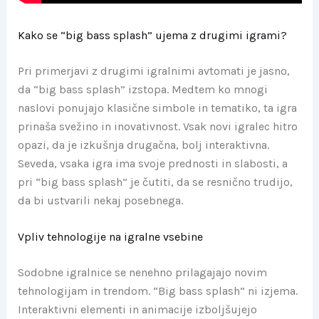
Kako se “big bass splash” ujema z drugimi igrami?
Pri primerjavi z drugimi igralnimi avtomati je jasno,
da “big bass splash” izstopa. Medtem ko mnogi
naslovi ponujajo klasične simbole in tematiko, ta igra
prinaša svežino in inovativnost. Vsak novi igralec hitro
opazi, da je izkušnja drugačna, bolj interaktivna.
Seveda, vsaka igra ima svoje prednosti in slabosti, a
pri “big bass splash” je čutiti, da se resnično trudijo,
da bi ustvarili nekaj posebnega.
Vpliv tehnologije na igralne vsebine
Sodobne igralnice se nenehno prilagajajo novim
tehnologijam in trendom. “Big bass splash” ni izjema.
Interaktivni elementi in animacije izboljšujejo