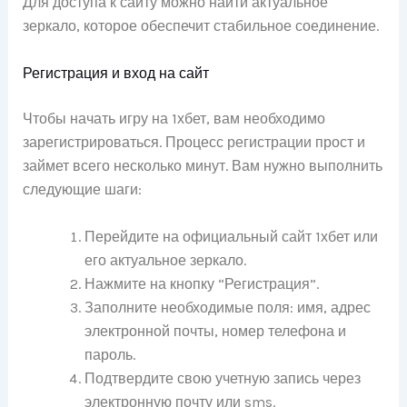
Для доступа к сайту можно найти актуальное
зеркало, которое обеспечит стабильное соединение.
Регистрация и вход на сайт
Чтобы начать игру на 1хбет, вам необходимо
зарегистрироваться. Процесс регистрации прост и
займет всего несколько минут. Вам нужно выполнить
следующие шаги:
Перейдите на официальный сайт 1хбет или
его актуальное зеркало.
Нажмите на кнопку “Регистрация”.
Заполните необходимые поля: имя, адрес
электронной почты, номер телефона и
пароль.
Подтвердите свою учетную запись через
электронную почту или sms.