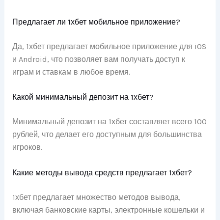
Предлагает ли 1хбет мобильное приложение?
Да, 1хбет предлагает мобильное приложение для iOS
и Android, что позволяет вам получать доступ к
играм и ставкам в любое время.
Какой минимальный депозит на 1хбет?
Минимальный депозит на 1хбет составляет всего 100
рублей, что делает его доступным для большинства
игроков.
Какие методы вывода средств предлагает 1хбет?
1хбет предлагает множество методов вывода,
включая банковские карты, электронные кошельки и