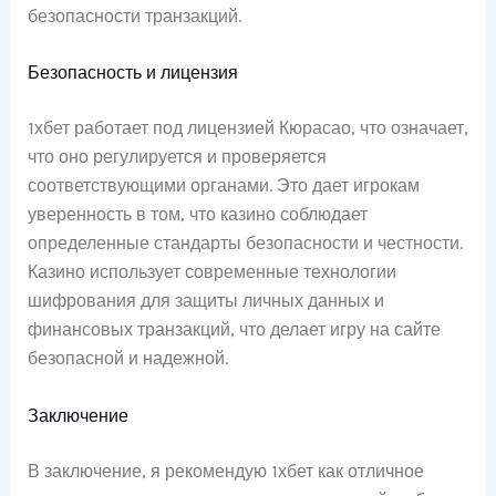
безопасности транзакций.
Безопасность и лицензия
1хбет работает под лицензией Кюрасао, что означает,
что оно регулируется и проверяется
соответствующими органами. Это дает игрокам
уверенность в том, что казино соблюдает
определенные стандарты безопасности и честности.
Казино использует современные технологии
шифрования для защиты личных данных и
финансовых транзакций, что делает игру на сайте
безопасной и надежной.
Заключение
В заключение, я рекомендую 1хбет как отличное