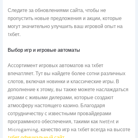
Следите за обновлениями сайта, чтобы не
пропустить новые предложения и акции, которые
могут значительно улучшить ваш игровой опыт на
1хбет.
Выбор игр и игровые автоматы
Ассортимент игровых автоматов на 1хбет
впечатляет. Тут вы найдете более сотни различных
слотов, включая новинки и классические игры. В
дополнение к этому, вы также можете наслаждаться
играми с живыми дилерами, которые создают
атмосферу настоящего казино. Благодаря
сотрудничеству с известными провайдерами
программного обеспечения, такими как NetEnt и
Microgaming, качество игр на 1хбет всегда на высоте
1хбет официальный сайт
.