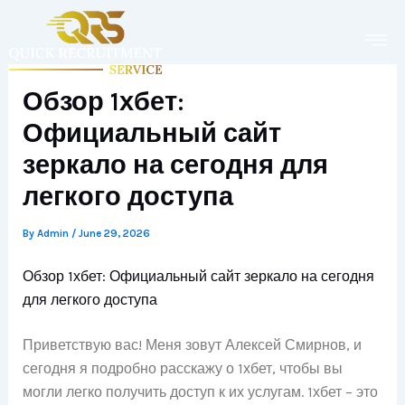
Skip
to
content
Обзор 1хбет:
Официальный сайт
зеркало на сегодня для
легкого доступа
By
Admin
/
June 29, 2026
Обзор 1хбет: Официальный сайт зеркало на сегодня
для легкого доступа
Приветствую вас! Меня зовут Алексей Смирнов, и
сегодня я подробно расскажу о 1хбет, чтобы вы
могли легко получить доступ к их услугам. 1хбет – это