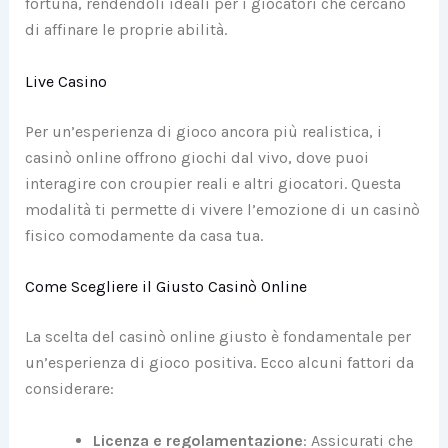
fortuna, rendendoli ideali per i giocatori che cercano
di affinare le proprie abilità.
Live Casino
Per un’esperienza di gioco ancora più realistica, i
casinò online offrono giochi dal vivo, dove puoi
interagire con croupier reali e altri giocatori. Questa
modalità ti permette di vivere l’emozione di un casinò
fisico comodamente da casa tua.
Come Scegliere il Giusto Casinò Online
La scelta del casinò online giusto è fondamentale per
un’esperienza di gioco positiva. Ecco alcuni fattori da
considerare:
Licenza e regolamentazione
: Assicurati che