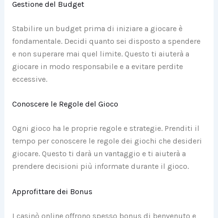
Gestione del Budget
Stabilire un budget prima di iniziare a giocare è
fondamentale. Decidi quanto sei disposto a spendere
e non superare mai quel limite. Questo ti aiuterà a
giocare in modo responsabile e a evitare perdite
eccessive.
Conoscere le Regole del Gioco
Ogni gioco ha le proprie regole e strategie. Prenditi il
tempo per conoscere le regole dei giochi che desideri
giocare. Questo ti darà un vantaggio e ti aiuterà a
prendere decisioni più informate durante il gioco.
Approfittare dei Bonus
I casinò online offrono spesso bonus di benvenuto e