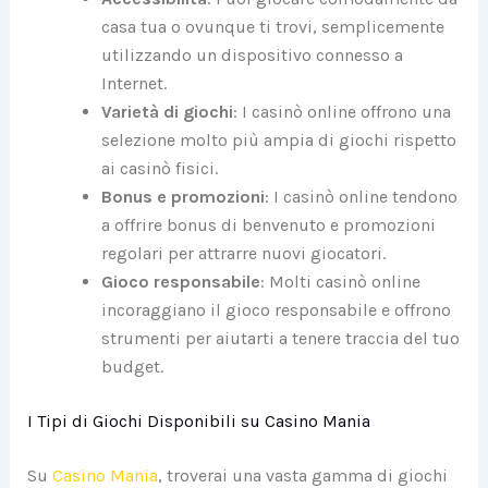
casa tua o ovunque ti trovi, semplicemente
utilizzando un dispositivo connesso a
Internet.
Varietà di giochi
: I casinò online offrono una
selezione molto più ampia di giochi rispetto
ai casinò fisici.
Bonus e promozioni
: I casinò online tendono
a offrire bonus di benvenuto e promozioni
regolari per attrarre nuovi giocatori.
Gioco responsabile
: Molti casinò online
incoraggiano il gioco responsabile e offrono
strumenti per aiutarti a tenere traccia del tuo
budget.
I Tipi di Giochi Disponibili su Casino Mania
Su
Casino Mania
, troverai una vasta gamma di giochi