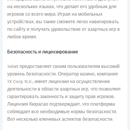
на нескольких языках, что делает его удобным для
игроков со всего мира. Играя на мобильных
устройствах, вы также сможете легко навигировать
по сайту и получать удовольствие от азартных игр в
любое время.
Безопасность и лицензирование
1xbet предоставляет своим пользователям высокий
уровень безопасности. Оператор казино, компания
1X Corp N.V., имеет лицензии на осуществление
деятельности в области азартных игр, что позволяет
гарантировать законность и защиту прав игроков.
Лицензия Кюрасао подтверждает, что платформа
соблюдает все необходимые нормы безопасности.
Вот несколько ключевых аспектов безопасности: