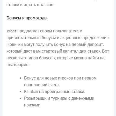
ставки и играть в казино.
Бонусы и промокоды
1xbet предлагает своим пользователям
привлекательные бонусы и акционные предложения.
Новички могут получить бонус на первый депозит,
который даст вам стартовый капитал для ставок. Вот
несколько типов бонусов, которые можно найти на
платформе:
Бонус для новых игроков при первом
пополнении счета.
Кэшбэк на проигранные ставки.
Розыгрыши и турниры с денежными
призами.