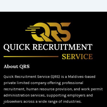
About QRS
Quick Recruitment Service (QRS) is a Maldives-based
private limited company offering professional
recruitment, human resource provision, and work permit
administration services, supporting employers and
jobseekers across a wide range of industries.