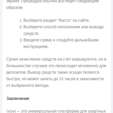
экране. Процедура обычно выглядит следующим
образом:
Выберите раздел “Касса” на сайте.
Выберите способ пополнения или вывода
средств.
Введите сумму и следуйте дальнейшим
инструкциям.
Сроки зачисления средств на счёт варьируются, но в
большинстве случаев это происходит мгновенно для
депозитов. Вывод средств также осуществляется
быстро, но может занять до 72 часов в зависимости
от выбранного метода.
Заключение
1xbet — это универсальная платформа для азартных