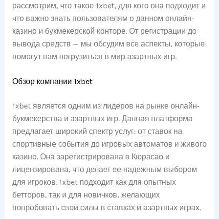
рассмотрим, что такое 1xbet, для кого она подходит и
что важно знать пользователям о данном онлайн-
казино и букмекерской конторе. От регистрации до
вывода средств — мы обсудим все аспекты, которые
помогут вам погрузиться в мир азартных игр.
Обзор компании 1xbet
1xbet является одним из лидеров на рынке онлайн-
букмекерства и азартных игр. Данная платформа
предлагает широкий спектр услуг: от ставок на
спортивные события до игровых автоматов и живого
казино. Она зарегистрирована в Кюрасао и
лицензирована, что делает ее надежным выбором
для игроков. 1xbet подходит как для опытных
бетторов, так и для новичков, желающих
попробовать свои силы в ставках и азартных играх.