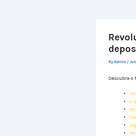
Skip
to
content
Revol
depos
By
Admin
/
Jun
Descubra o 
In
O q
Van
Co
Jog
Pe