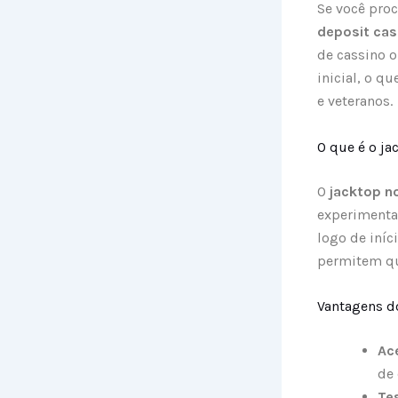
Se você pro
deposit cas
de cassino 
inicial, o q
e veteranos.
O que é o ja
O
jacktop n
experimentar
logo de iníc
permitem qu
Vantagens d
Ac
de 
Te