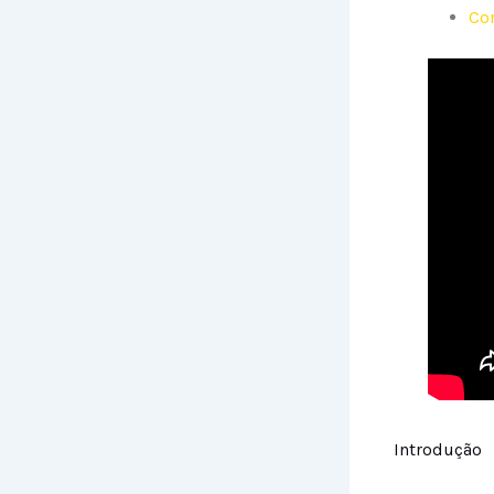
Co
Introdução