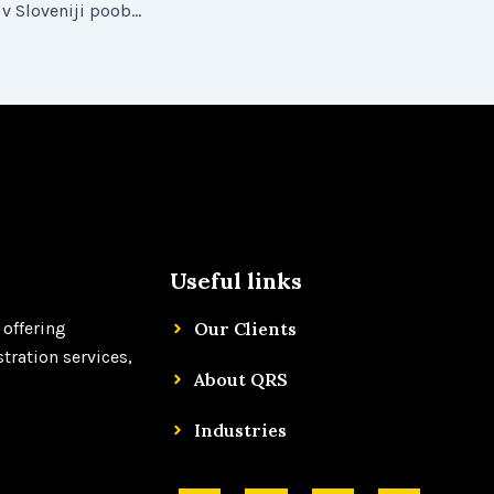
Ali je Stake Casino v Sloveniji pooblaščen za slovenske igralce?
Useful links
 offering
Our Clients
tration services,
About QRS
Industries