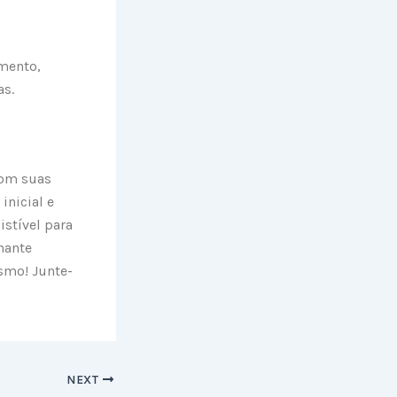
mento,
as.
Com suas
inicial e
stível para
nante
smo! Junte-
NEXT