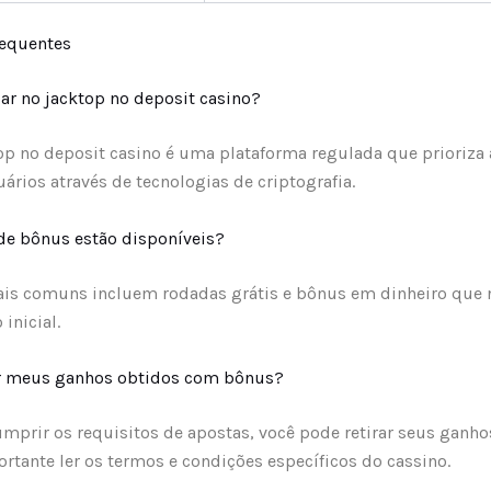
requentes
ar no jacktop no deposit casino?
op no deposit casino é uma plataforma regulada que prioriza
ários através de tecnologias de criptografia.
 de bônus estão disponíveis?
is comuns incluem rodadas grátis e bônus em dinheiro que
inicial.
ar meus ganhos obtidos com bônus?
mprir os requisitos de apostas, você pode retirar seus ganho
tante ler os termos e condições específicos do cassino.