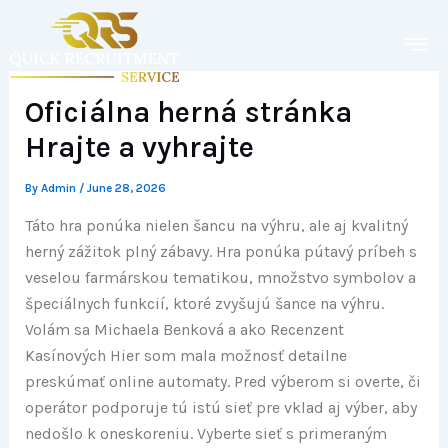
Skip
to
content
Oficiálna herná stránka
Hrajte a vyhrajte
By
Admin
/
June 28, 2026
Táto hra ponúka nielen šancu na výhru, ale aj kvalitný
herný zážitok plný zábavy. Hra ponúka pútavý príbeh s
veselou farmárskou tematikou, množstvo symbolov a
špeciálnych funkcií, ktoré zvyšujú šance na výhru.
Volám sa Michaela Benková a ako Recenzent
Kasínových Hier som mala možnosť detailne
preskúmať online automaty. Pred výberom si overte, či
operátor podporuje tú istú sieť pre vklad aj výber, aby
nedošlo k oneskoreniu. Vyberte sieť s primeraným