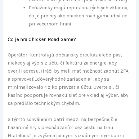
Peňaženky majú reputáciu rýchlych vkladov,
čo je pre hry ako chicken road game ideálne
pri večernom hraní.
Čo je hra Chicken Road Game?
Operátori kontrolujú občiansky preukaz alebo pas,
niekedy aj výpis z účtu či faktúru za energie, aby
overili adresu. Hráči by mali mať možnosť zapnúť 2FA
a spravovať „dôveryhodné zariadenia“, aby sa
minimalizovalo riziko prevzatia účtu. Overte si, či
kasíno podporuje rovnakú sieť pre vklad aj výber, aby
sa predišlo technickým chybám.
S týmto schválením patrí medzi najbezpečnejšie
hazardné hry s prechádzaním cez cestu na trhu.
Hrateľnosť je zvýšená jasnými vizuálnymi symbolmi