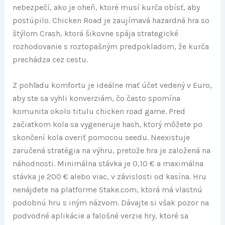
nebezpečí, ako je oheň, ktoré musí kurča obísť, aby
postúpilo. Chicken Road je zaujímavá hazardná hra so
štýlom Crash, ktorá šikovne spája strategické
rozhodovanie s roztopašným predpokladom, že kurča
prechádza cez cestu.
Z pohľadu komfortu je ideálne mať účet vedený v Euro,
aby ste sa vyhli konverziám, čo často spomína
komunita okolo titulu chicken road game. Pred
začiatkom kola sa vygeneruje hash, ktorý môžete po
skončení kola overiť pomocou seedu. Neexistuje
zaručená stratégia na výhru, pretože hra je založená na
náhodnosti. Minimálna stávka je 0,10 € a maximálna
stávka je 200 € alebo viac, v závislosti od kasína. Hru
nenájdete na platforme Stake.com, ktorá má vlastnú
podobnú hru s iným názvom. Dávajte si však pozor na
podvodné aplikácie a falošné verzie hry, ktoré sa