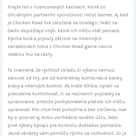
Hrajte len v licencovaných kasínach, ktoré sú
oficiálnymi partnermi spoločnosti InOut Games. Aj keď
je Chicken Road hra založená na stratégii, hráči sa
často dopúšťajú chýb, ktoré ich môžu stáť peniaze.
Rýchle kolá a plynulý zážitok na mobilných
zariadeniach robia z Chicken Road game casino
ideálnu hru na cesty.
To znamená, že rýchlosť vkladu či výberu nemusí
závisieť od hry, ale od konkrétnej kombinácie banky,
brány a interných kontrol. Ak hráte dlhšie, oplatí sa
pravidelne kontrolovať, či sa nezmenili poplatky za
spracovanie, pretože poskytovatelia platieb ich môžu
upravovať. Kto chce hrať pohodlne a bez zdržania, mal
by si pozrieť aj dobu verifikácie nového účtu, lebo
prvé výbery bývajú pre kontrolu dokladov pomalšie.
Jasné obrázky vám pomôžu rýchlo sa rozhodnúť, čo je