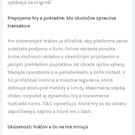
vydávajú za originál.
Prepojenie hry a pokladne: kto skutočne spracúva
transakcie
Pre slovenských hráčov je dôležité, aby platforma jasne
uvádzala podporu v Euro. Online varianta ponúka
širšie možnosti vkladov s okamžitým pripísaním a
jasným prehľadom poplatkov. Ak chcete rýchle výbery,
hľadajte operátorov s e-peňaženkami a SEPA Instant. V
EÚ je kľúčová licencia a miestna regulácia, ktorá
definuje dostupné metódy a limity. Maximálna stávka
chráni rozpočet aj dynamiku hry a rovnomerne
rozkladá riziko. T&C vysvetľujú, ktoré hry sa do obratu
započítavajú naplno a ktoré len z časti.
Skúsenosti hráčov a čo na hre milujú