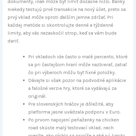
dokumenty, inak môže byť limit dočasne nižší. Banky
niekedy testujú prvé transakcie na nový účet, preto sa
prvý vklad môže oproti ďalším jemne zdržať. Pri
každej metóde si skontrolujte denné a týždenné
limity, aby vás nezaskočil strop, keď sa vám bude
dariť.
Pri vkladoch ide často o malé percento, ktoré
sa pri častejšom hraní môže nazbierať, zatiaľ
čo pri výberoch môžu byť fixné položky.
Dávajte si však pozor na podvodné aplikácie
a falošné verzie hry, ktoré sa vydávajú za
originál.
Pre slovenských hráčov je dôležité, aby
platforma jasne uvádzala podporu v Euro.
Po prvom napojení peňaženky na chicken
road skúste malý testovací vklad, nech
overíte, ako rýchlo sa pripíše a aké sú limity.