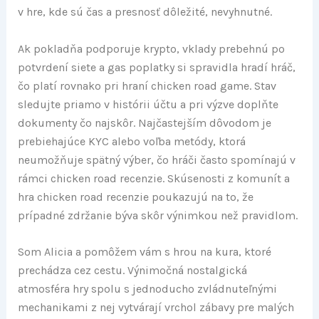
v hre, kde sú čas a presnosť dôležité, nevyhnutné.
Ak pokladňa podporuje krypto, vklady prebehnú po
potvrdení siete a gas poplatky si spravidla hradí hráč,
čo platí rovnako pri hraní chicken road game. Stav
sledujte priamo v histórii účtu a pri výzve doplňte
dokumenty čo najskôr. Najčastejším dôvodom je
prebiehajúce KYC alebo voľba metódy, ktorá
neumožňuje spätný výber, čo hráči často spomínajú v
rámci chicken road recenzie. Skúsenosti z komunít a
hra chicken road recenzie poukazujú na to, že
prípadné zdržanie býva skôr výnimkou než pravidlom.
Som Alicia a pomôžem vám s hrou na kura, ktoré
prechádza cez cestu. Výnimočná nostalgická
atmosféra hry spolu s jednoducho zvládnuteľnými
mechanikami z nej vytvárají vrchol zábavy pre malých