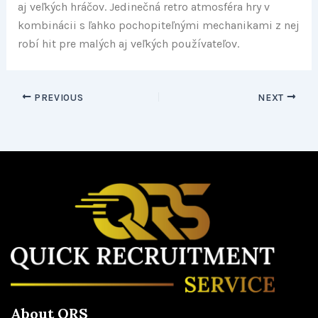
aj veľkých hráčov. Jedinečná retro atmosféra hry v
kombinácii s ľahko pochopiteľnými mechanikami z nej
robí hit pre malých aj veľkých používateľov.
PREVIOUS
NEXT
About QRS