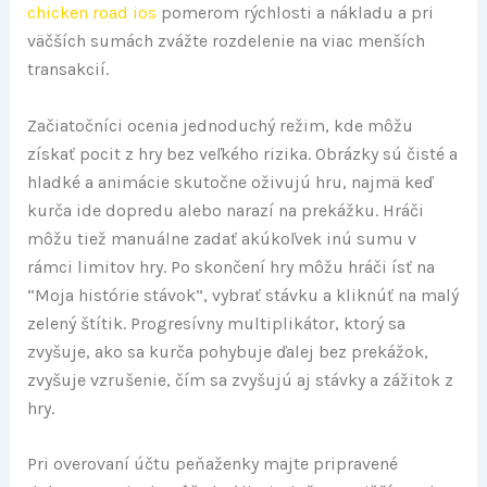
chicken road ios
pomerom rýchlosti a nákladu a pri
väčších sumách zvážte rozdelenie na viac menších
transakcií.
Začiatočníci ocenia jednoduchý režim, kde môžu
získať pocit z hry bez veľkého rizika. Obrázky sú čisté a
hladké a animácie skutočne oživujú hru, najmä keď
kurča ide dopredu alebo narazí na prekážku. Hráči
môžu tiež manuálne zadať akúkoľvek inú sumu v
rámci limitov hry. Po skončení hry môžu hráči ísť na
“Moja histórie stávok”, vybrať stávku a kliknúť na malý
zelený štítik. Progresívny multiplikátor, ktorý sa
zvyšuje, ako sa kurča pohybuje ďalej bez prekážok,
zvyšuje vzrušenie, čím sa zvyšujú aj stávky a zážitok z
hry.
Pri overovaní účtu peňaženky majte pripravené