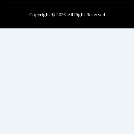
o
e
g
d
o
r
r
i
k
a
n
Copyright © 2026. All Right Reserved
-
m
-
f
i
n