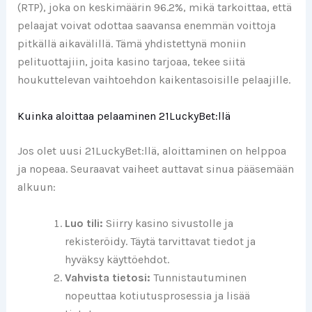
(RTP), joka on keskimäärin 96.2%, mikä tarkoittaa, että
pelaajat voivat odottaa saavansa enemmän voittoja
pitkällä aikavälillä. Tämä yhdistettynä moniin
pelituottajiin, joita kasino tarjoaa, tekee siitä
houkuttelevan vaihtoehdon kaikentasoisille pelaajille.
Kuinka aloittaa pelaaminen 21LuckyBet:llä
Jos olet uusi 21LuckyBet:llä, aloittaminen on helppoa
ja nopeaa. Seuraavat vaiheet auttavat sinua pääsemään
alkuun:
Luo tili:
Siirry kasino sivustolle ja
rekisteröidy. Täytä tarvittavat tiedot ja
hyväksy käyttöehdot.
Vahvista tietosi:
Tunnistautuminen
nopeuttaa kotiutusprosessia ja lisää