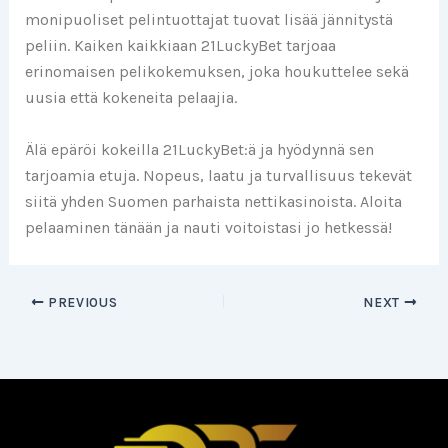
monipuoliset pelintuottajat tuovat lisää jännitystä
peliin. Kaiken kaikkiaan 21LuckyBet tarjoaa
erinomaisen pelikokemuksen, joka houkuttelee sekä
uusia että kokeneita pelaajia.
Älä epäröi kokeilla 21LuckyBet:ä ja hyödynnä sen
tarjoamia etuja. Nopeus, laatu ja turvallisuus tekevät
siitä yhden Suomen parhaista nettikasinoista. Aloita
pelaaminen tänään ja nauti voitoistasi jo hetkessä!
PREVIOUS
NEXT