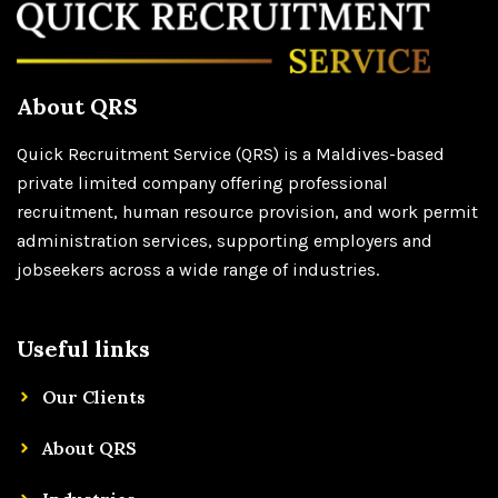
About QRS
Quick Recruitment Service (QRS) is a Maldives-based
private limited company offering professional
recruitment, human resource provision, and work permit
administration services, supporting employers and
jobseekers across a wide range of industries.
Useful links
Our Clients
About QRS