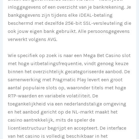
inloggegevens of een overzicht van je bankrekening. Je
bankgegevens zijn tijdens elke iDEAL-betaling
beschermd met dezelfde 256-bit SSL-versleuteling die
ook jouw eigen bank gebruikt. Alle persoonsgegevens
verwerkt volgens AVG.
Wie specifiek op zoek is naar een Mega Bet Casino slot
met hoge uitbetalingsfrequentie, vindt genoeg keuze
binnen het overzichtelijk gecategoriseerde aanbod. De
samenwerking met Pragmatic Play levert een groot
aantal populaire slots op, waaronder titels met hoge
RTP-waarden en variabele volatiliteit. De
toegankelijkheid via een nederlandstalige omgeving
en het aanbod gericht op de NL-markt maakt het
casino aantrekkelijk, mits de speler de
licentiestructuur begrijpt en accepteert. De interface
van het casino is volledig beschikbaar in het