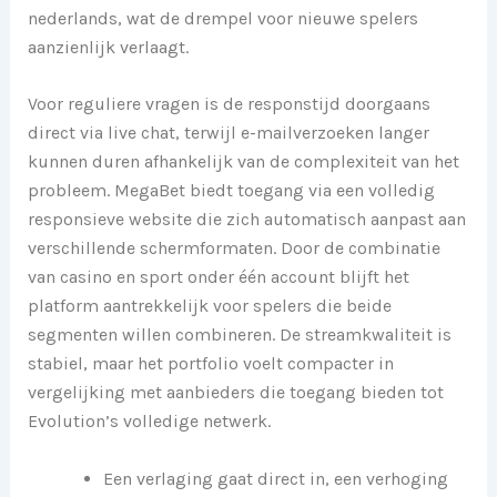
nederlands, wat de drempel voor nieuwe spelers
aanzienlijk verlaagt.
Voor reguliere vragen is de responstijd doorgaans
direct via live chat, terwijl e-mailverzoeken langer
kunnen duren afhankelijk van de complexiteit van het
probleem. MegaBet biedt toegang via een volledig
responsieve website die zich automatisch aanpast aan
verschillende schermformaten. Door de combinatie
van casino en sport onder één account blijft het
platform aantrekkelijk voor spelers die beide
segmenten willen combineren. De streamkwaliteit is
stabiel, maar het portfolio voelt compacter in
vergelijking met aanbieders die toegang bieden tot
Evolution’s volledige netwerk.
Een verlaging gaat direct in, een verhoging