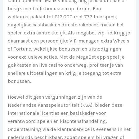
saldo opnemen. Maak vandaag nog je account aan of
bekijk eerst alle bonussen op de site. Een
welkomstpakket tot €12.000 met 777 free spins,
dagelijkse cashback en directe rakeback maken het
spelen extra aantrekkelijk. Als megabet vip-lid krijg je
daarnaast een persoonlijke VIP-manager, extra Wheels
of Fortune, wekelijkse bonussen en uitnodigingen
voor exclusieve acties. Met de MegaBet app speel je
gokkasten en live casino onderweg, profiteer je van
snellere uitbetalingen en krijg je toegang tot extra
bonussen.
Hoewel dit geen vergunningen zijn van de
Nederlandse Kansspelautoriteit (KSA), bieden deze
internationale licenties een basiskader voor
verantwoord spelen en klachtenafhandeling.
Ondersteuning via de klantenservice is eveneens in het
nederlands beschikbaar, zodat spelers bij vragen of