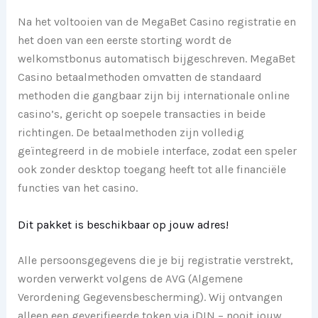
Na het voltooien van de MegaBet Casino registratie en
het doen van een eerste storting wordt de
welkomstbonus automatisch bijgeschreven. MegaBet
Casino betaalmethoden omvatten de standaard
methoden die gangbaar zijn bij internationale online
casino’s, gericht op soepele transacties in beide
richtingen. De betaalmethoden zijn volledig
geïntegreerd in de mobiele interface, zodat een speler
ook zonder desktop toegang heeft tot alle financiële
functies van het casino.
Dit pakket is beschikbaar op jouw adres!
Alle persoonsgegevens die je bij registratie verstrekt,
worden verwerkt volgens de AVG (Algemene
Verordening Gegevensbescherming). Wij ontvangen
alleen een geverifieerde token via iDIN – nooit jouw