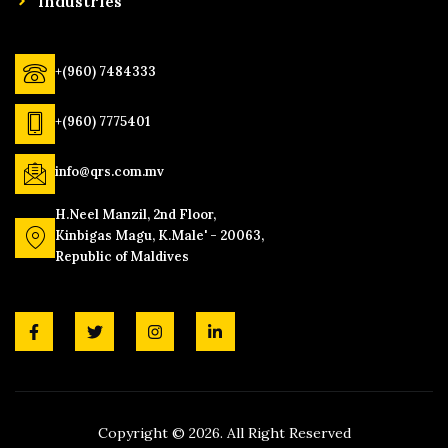
Industries
+(960) 7484333
+(960) 7775401
info@qrs.com.mv
H.Neel Manzil, 2nd Floor,
Kinbigas Magu, K.Male' - 20063,
Republic of Maldives
F
T
I
L
a
w
n
i
c
i
s
n
e
t
t
k
b
t
a
e
o
e
g
d
o
r
r
i
k
a
n
Copyright © 2026. All Right Reserved
-
m
-