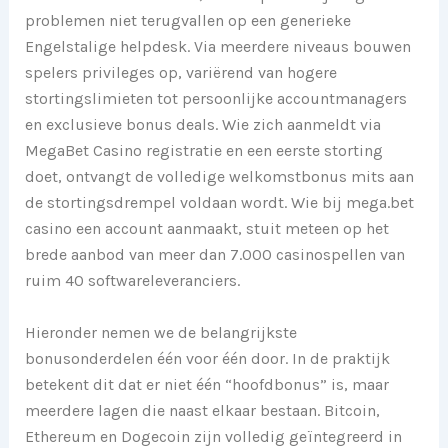
problemen niet terugvallen op een generieke
Engelstalige helpdesk. Via meerdere niveaus bouwen
spelers privileges op, variërend van hogere
stortingslimieten tot persoonlijke accountmanagers
en exclusieve bonus deals. Wie zich aanmeldt via
MegaBet Casino registratie en een eerste storting
doet, ontvangt de volledige welkomstbonus mits aan
de stortingsdrempel voldaan wordt. Wie bij mega.bet
casino een account aanmaakt, stuit meteen op het
brede aanbod van meer dan 7.000 casinospellen van
ruim 40 softwareleveranciers.
Hieronder nemen we de belangrijkste
bonusonderdelen één voor één door. In de praktijk
betekent dit dat er niet één “hoofdbonus” is, maar
meerdere lagen die naast elkaar bestaan. Bitcoin,
Ethereum en Dogecoin zijn volledig geïntegreerd in