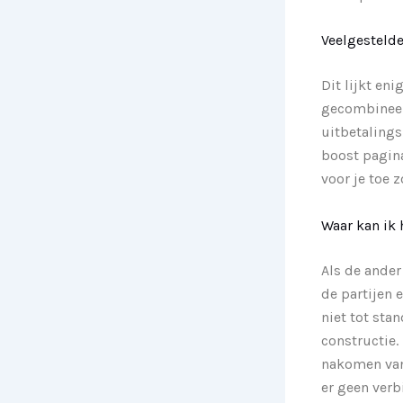
Veelgesteld
Dit lijkt en
gecombineer
uitbetaling
boost pagina
voor je toe 
Waar kan ik 
Als de ander
de partijen 
niet tot sta
constructie.
nakomen van
er geen verb