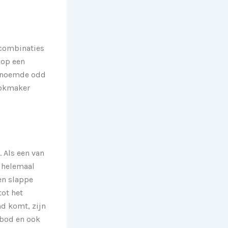
2 combinaties
 op een
genoemde odd
ookmaker
 Als een van
k helemaal
en slappe
tot het
d komt, zijn
nbod en ook