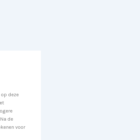
g op deze
et
hogere
 Na de
ekenen voor