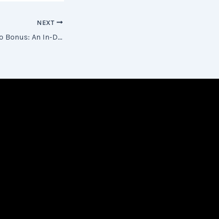
NEXT
Vegas World Casino Bonus: An In-Depth Analysis