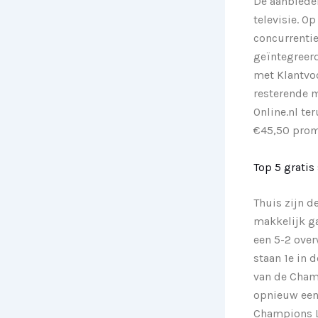
De aanbieder
televisie. Op
concurrentie
geïntegreerd
met Klantvoo
resterende m
Online.nl te
€45,50 prom
Top 5 gratis
Thuis zijn d
makkelijk g
een 5-2 over
staan 1e in 
van de Cham
opnieuw een 
Champions Le