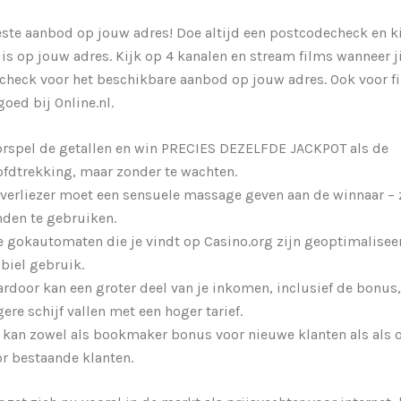
ste aanbod op jouw adres! Doe altijd een postcodecheck en ki
is op jouw adres. Kijk op 4 kanalen en stream films wanneer ji
check voor het beschikbare aanbod op jouw adres. Ook voor f
 goed bij Online.nl.
orspel de getallen en win PRECIES DEZELFDE JACKPOT als de
fdtrekking, maar zonder te wachten.
verliezer moet een sensuele massage geven aan de winnaar –
den te gebruiken.
e gokautomaten die je vindt op Casino.org zijn geoptimalisee
biel gebruik.
rdoor kan een groter deel van je inkomen, inclusief de bonus,
ere schijf vallen met een hoger tarief.
 kan zowel als bookmaker bonus voor nieuwe klanten als als 
r bestaande klanten.