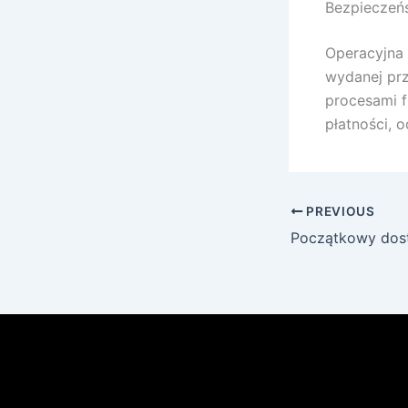
Bezpieczeńs
Operacyjna 
wydanej pr
procesami f
płatności, 
PREVIOUS