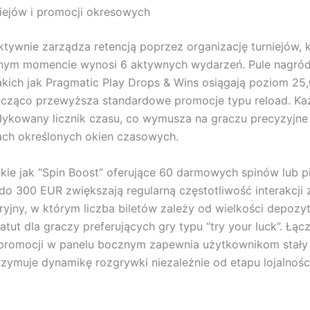
niejów i promocji okresowych
ktywnie zarządza retencją poprzez organizację turniejów, 
anym momencie wynosi 6 aktywnych wydarzeń. Pule nagró
takich jak Pragmatic Play Drops & Wins osiągają poziom 25
cząco przewyższa standardowe promocje typu reload. Każ
ykowany licznik czasu, co wymusza na graczu precyzyjne
ach określonych okien czasowych.
kie jak “Spin Boost” oferujące 60 darmowych spinów lub 
o 300 EUR zwiększają regularną częstotliwość interakcji 
ryjny, w którym liczba biletów zależy od wielkości depozyt
tut dla graczy preferujących gry typu “try your luck”. Łącz
promocji w panelu bocznym zapewnia użytkownikom stały
trzymuje dynamikę rozgrywki niezależnie od etapu lojalno