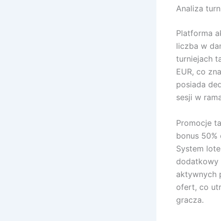
Analiza tur
Platforma a
liczba w d
turniejach 
EUR, co zna
posiada ded
sesji w ram
Promocje ta
bonus 50% d
System lote
dodatkowy a
aktywnych 
ofert, co u
gracza.