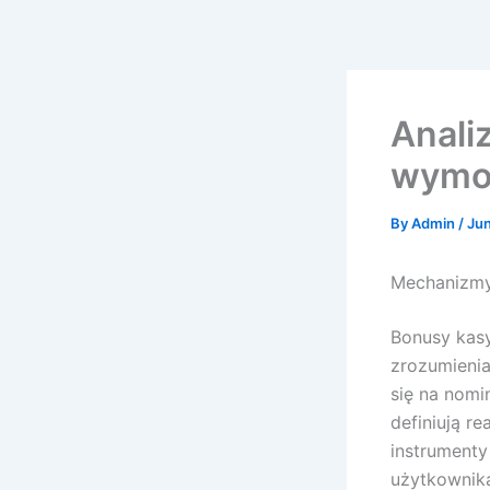
Skip
to
content
Anali
wymog
By
Admin
/
Jun
Mechanizmy
Bonusy kas
zrozumienia
się na nomi
definiują r
instrumenty
użytkownika