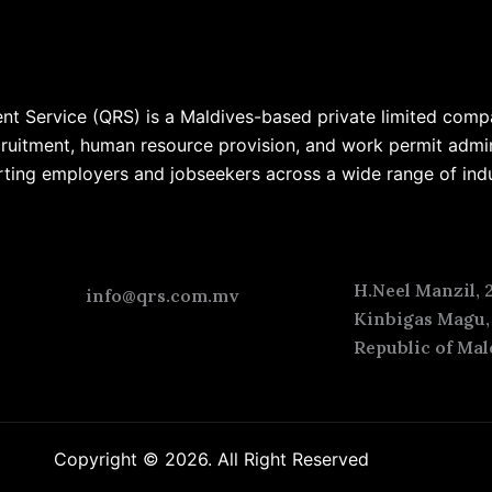
nt Service (QRS) is a Maldives-based private limited comp
cruitment, human resource provision, and work permit admin
rting employers and jobseekers across a wide range of indu
H.Neel Manzil, 
info@qrs.com.mv
Kinbigas Magu, 
Republic of Mal
Copyright © 2026. All Right Reserved