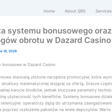
Home
About QRS
Services
za systemu bonusowego oraz
ów obrotu w Dazard Casino
e 18, 2026
 bonusowe w Dazard Casino
ynowe stanowią złożone narzędzia promocyjne, które wym
 struktury matematycznej stojącej za ofertą. Gracze częst
nalnej kwocie środków, jednak kluczowe parametry techni
ealną użyteczność tych benefitów. Systemy bonusowe działa
 retencyjne: operatorzy dążą do utrzymania zaangażowani
 poprzez rozłożenie pakietów na wiele depozytów. Warto