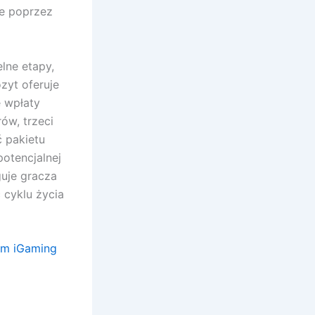
ce poprzez
elne etapy,
zyt oferuje
 wpłaty
ów, trzeci
 pakietu
otencjalnej
guje gracza
 cyklu życia
nom iGaming