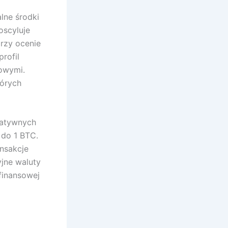
lne środki
oscyluje
przy ocenie
rofil
nowymi.
tórych
natywnych
 do 1 BTC.
nsakcje
jne waluty
 finansowej