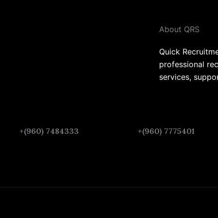
About QRS
Quick Recruitme
professional re
services, suppo
+(960) 7484333
+(960) 7775401