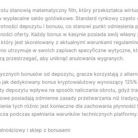
tu stanowią matematyczny filtr, który przekształca wirtua
 wypłacalne saldo gotówkowe. Standard rynkowy często 
otności depozytu i bonusu, co stanowi punkt odniesienia 
ności oferty. Każdy bonus w kasynie posiada swój własny p
 który jest skorelowany z aktualnymi warunkami regulami
no utrzymuje w swoich zapisach specyficzne wytyczne, k
ą przestrzegać, aby uniknąć anulowania wygranych.
ycznych bonusów od depozytu, gracze korzystają z alter
ich jak dedykowany bonus kryptowalutowy wynoszący 125%
y depozytu wpływa na sposób naliczania obrotu, gdyż tra
owe posiadają odmienne zasady przetwarzania niż tradycy
mienie tych różnic jest konieczne dla zachowania płynności
acza podczas spełniania warunków technicznych platformy.
alnościowy i sklep z bonusami