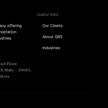
Useful links
any offering
Our Clients
istration
About QRS
stries.
Industries
F
T
I
L
2nd Floor,
a
w
n
i
K.Male' - 20063,
c
i
s
n
e
t
t
k
dives
b
t
a
e
o
e
g
d
o
r
r
i
k
a
n
-
m
-
f
i
n