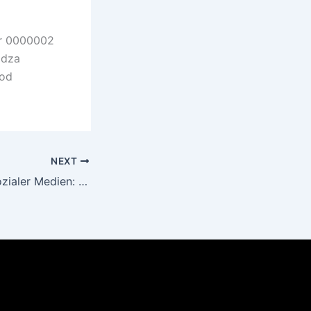
nr 0000002
ądza
tod
NEXT
Verschmelzung sozialer Medien: Wie Cashed Casino Plattformen für Deutschland verknüpft